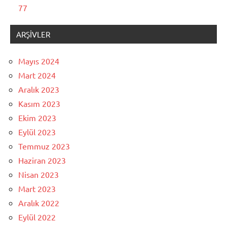
77
ARŞIVLER
Mayıs 2024
Mart 2024
Aralık 2023
Kasım 2023
Ekim 2023
Eylül 2023
Temmuz 2023
Haziran 2023
Nisan 2023
Mart 2023
Aralık 2022
Eylül 2022