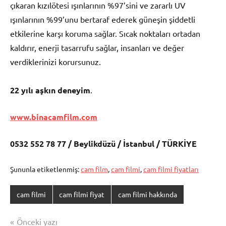
çıkaran kızılötesi ışınlarının %97’sini ve zararlı UV
ışınlarının %99’unu bertaraf ederek güneşin şiddetli
etkilerine karşı koruma sağlar. Sıcak noktaları ortadan
kaldırır, enerji tasarrufu sağlar, insanları ve değer
verdiklerinizi korursunuz.
22 yılı aşkın deneyim
.
www.binacamfilm.com
0532 552 78 77 / Beylikdüzü / İstanbul / TÜRKİYE
Şununla etiketlenmiş:
cam film
,
cam filmi
,
cam filmi fiyatları
cam filmi
cam filmi fiyat
cam filmi hakkında
Yazı
Önceki yazı