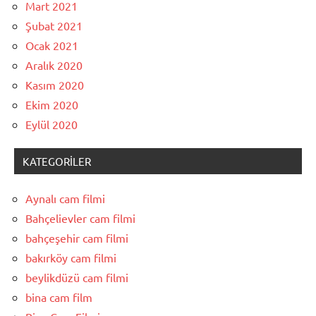
Mart 2021
Şubat 2021
Ocak 2021
Aralık 2020
Kasım 2020
Ekim 2020
Eylül 2020
KATEGORILER
Aynalı cam filmi
Bahçelievler cam filmi
bahçeşehir cam filmi
bakırköy cam filmi
beylikdüzü cam filmi
bina cam film