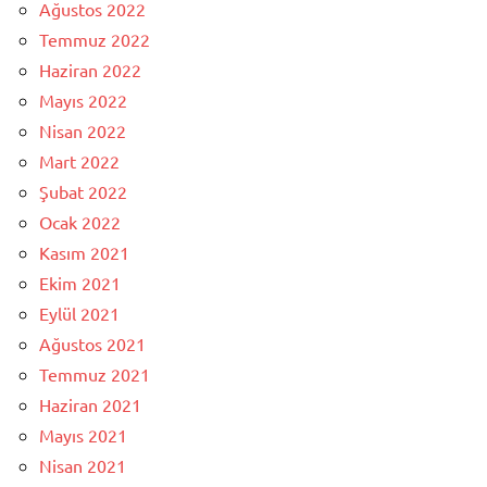
Ağustos 2022
Temmuz 2022
Haziran 2022
Mayıs 2022
Nisan 2022
Mart 2022
Şubat 2022
Ocak 2022
Kasım 2021
Ekim 2021
Eylül 2021
Ağustos 2021
Temmuz 2021
Haziran 2021
Mayıs 2021
Nisan 2021