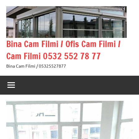
İçeriğe
geç
Bina Cam Filmi / Ofis Cam Filmi /
Cam Filmi 0532 552 78 77
Bina Cam Filmi / 05325527877