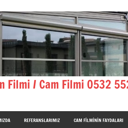
am Filmi / Cam Filmi 0532 5
MIZDA
REFERANSLARIMIZ
CAM FILMININ FAYDALARI