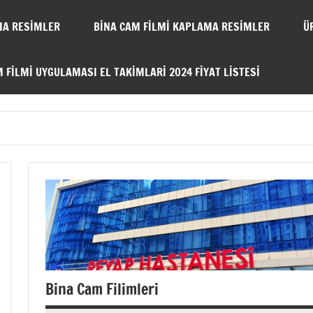
MA RESIMLER
BINA CAM FILMI KAPLAMA RESIMLER
Ü
 FILMI UYGULAMASI EL TAKIMLARI 2024 FIYAT LISTESI
Bina Cam Filimleri