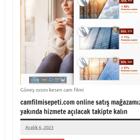
Güneş ısısını kesen cam filmi
camfilmisepeti.com online satış mağazamı
yakında hizmete açılacak takipte kalın
Aralık 6, 2023
binacamfilm