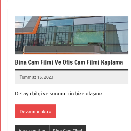
Bina Cam Filmi Ve Ofis Cam Filmi Kaplama
Temmuz 15, 2023
binacamfilm
Detaylı bilgi ve sunum için bize ulaşınız
Devamını oku
bina cam film
Bina Cam Filmi