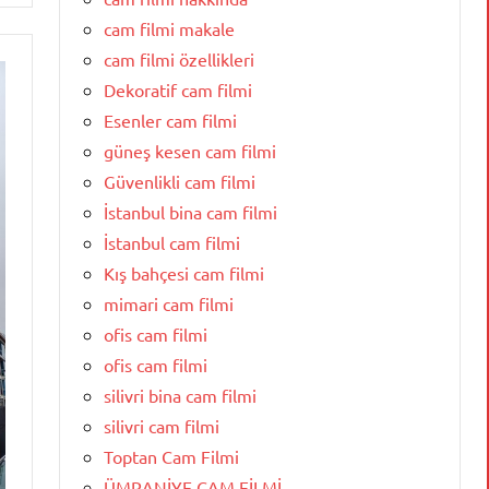
cam filmi makale
cam filmi özellikleri
Dekoratif cam filmi
Esenler cam filmi
güneş kesen cam filmi
Güvenlikli cam filmi
İstanbul bina cam filmi
İstanbul cam filmi
Kış bahçesi cam filmi
mimari cam filmi
ofis cam filmi
ofis cam filmi
silivri bina cam filmi
silivri cam filmi
Toptan Cam Filmi
ÜMRANİYE CAM FİLMİ