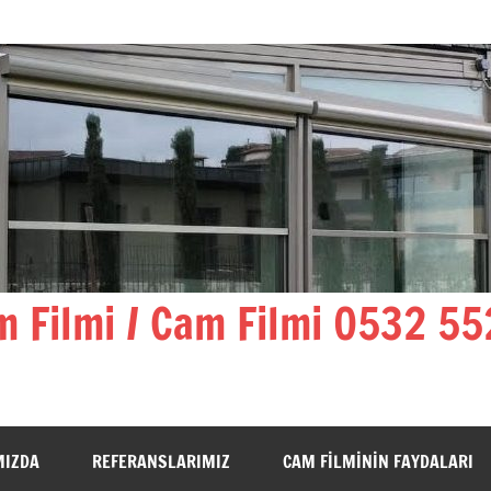
am Filmi / Cam Filmi 0532 5
MIZDA
REFERANSLARIMIZ
CAM FILMININ FAYDALARI