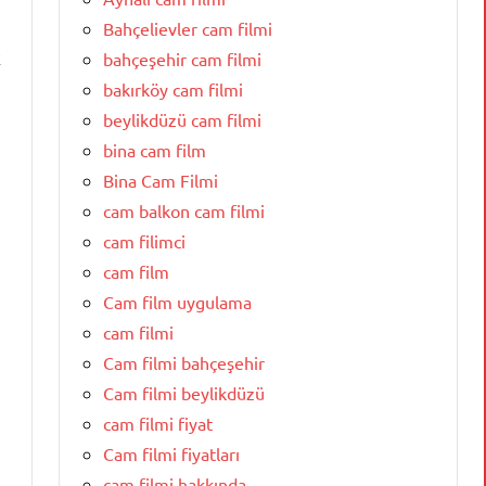
Bahçelievler cam filmi
k
bahçeşehir cam filmi
bakırköy cam filmi
beylikdüzü cam filmi
bina cam film
Bina Cam Filmi
cam balkon cam filmi
cam filimci
cam film
Cam film uygulama
cam filmi
Cam filmi bahçeşehir
Cam filmi beylikdüzü
cam filmi fiyat
Cam filmi fiyatları
cam filmi hakkında