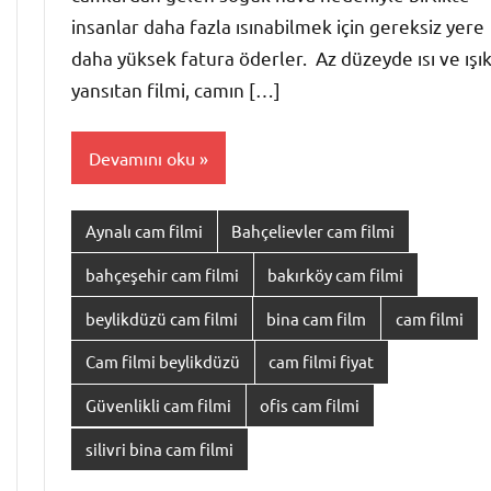
insanlar daha fazla ısınabilmek için gereksiz yere
daha yüksek fatura öderler. Az düzeyde ısı ve ışı
yansıtan filmi, camın […]
Devamını oku
Aynalı cam filmi
Bahçelievler cam filmi
bahçeşehir cam filmi
bakırköy cam filmi
beylikdüzü cam filmi
bina cam film
cam filmi
Cam filmi beylikdüzü
cam filmi fiyat
Güvenlikli cam filmi
ofis cam filmi
silivri bina cam filmi