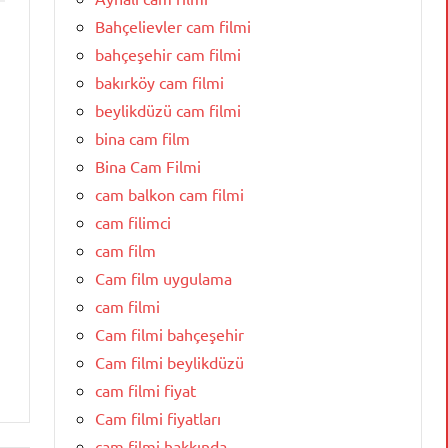
Bahçelievler cam filmi
bahçeşehir cam filmi
bakırköy cam filmi
beylikdüzü cam filmi
bina cam film
Bina Cam Filmi
cam balkon cam filmi
cam filimci
cam film
Cam film uygulama
cam filmi
Cam filmi bahçeşehir
Cam filmi beylikdüzü
cam filmi fiyat
Cam filmi fiyatları
cam filmi hakkında