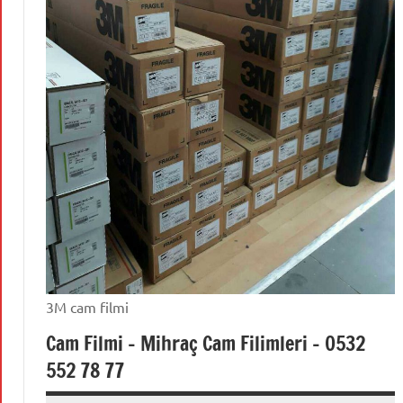
3M cam filmi
Cam Filmi – Mihraç Cam Filimleri – 0532
552 78 77