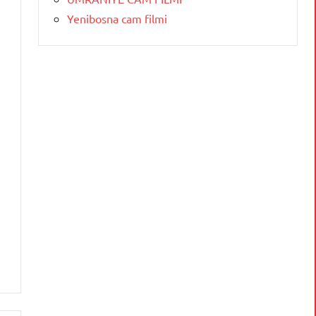
Yenibosna cam filmi