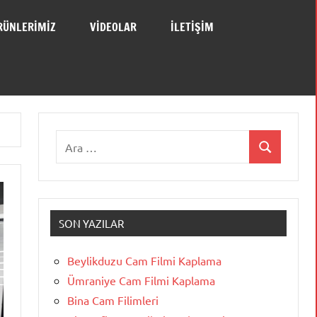
RÜNLERIMIZ
VIDEOLAR
İLETIŞIM
Ara:
Ara
SON YAZILAR
Beylikduzu Cam Filmi Kaplama
Ümraniye Cam Filmi Kaplama
Bina Cam Filimleri