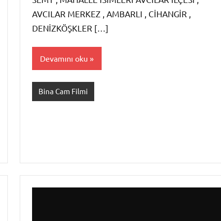
AVCILAR MERKEZ , AMBARLI , CİHANGİR ,
DENİZKÖŞKLER […]
Devamını oku
Bina Cam Filmi