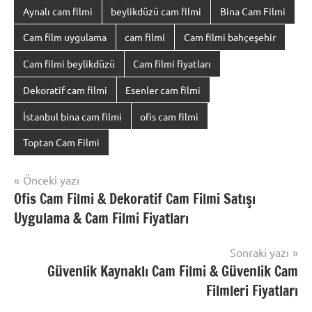
Aynalı cam filmi
beylikdüzü cam filmi
Bina Cam Filmi
Cam film uygulama
cam filmi
Cam filmi bahçeşehir
Cam filmi beylikdüzü
Cam filmi fiyatları
Dekoratif cam filmi
Esenler cam filmi
İstanbul bina cam filmi
ofis cam filmi
Toptan Cam Filmi
Yazı
Önceki yazı
Ofis Cam Filmi & Dekoratif Cam Filmi Satışı
gezinmesi
Uygulama & Cam Filmi Fiyatları
Sonraki yazı
Güvenlik Kaynaklı Cam Filmi & Güvenlik Cam
Filmleri Fiyatları