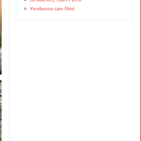
Yenibosna cam filmi