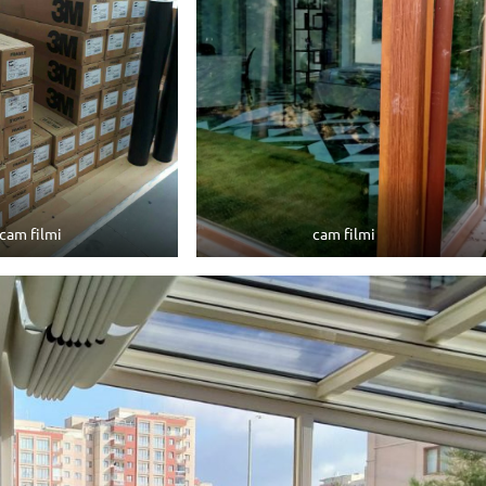
cam filmi
cam filmi