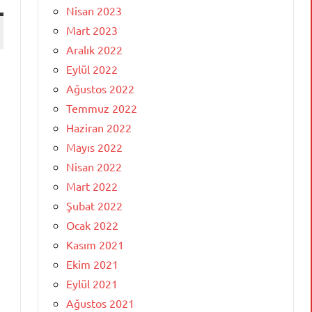
Nisan 2023
Mart 2023
Aralık 2022
Eylül 2022
Ağustos 2022
Temmuz 2022
Haziran 2022
Mayıs 2022
Nisan 2022
Mart 2022
Şubat 2022
Ocak 2022
Kasım 2021
Ekim 2021
Eylül 2021
Ağustos 2021