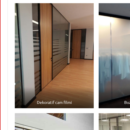
Dekoratif cam filmi
Buz