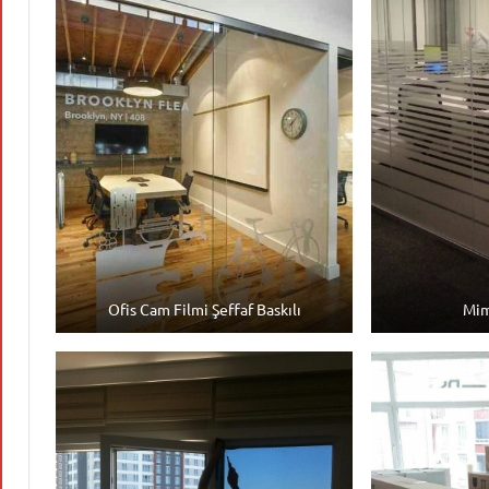
Ofis Cam Filmi Şeffaf Baskılı
Mim