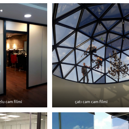
lu cam filmi
çatı cam cam filmi