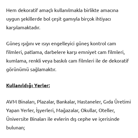
Hem dekoratif amaçlı kullanılmakla birlikte amacına
uygun şekillerde bol çeşit gamıyla birçok ihtiyacı
karşılamaktadır.
Güneş ışığını ve ısıyı engelleyici güneş kontrol cam
filmleri, patlama, darbelere karşı emniyet cam filmleri,
kumlama, renkli veya baskılı cam filmleri ile de dekoratif
görünümü sağlamaktır.
Kullanıldığı Yerler:
AVM Binaları, Plazalar, Bankalar, Hastaneler, Gıda Üretimi
Yapan Yerler, İşyerleri, Mağazalar, Okullar, Oteller,
Üniversite Binaları ile evlerin dış cephe ve içerisinde
bulunan;