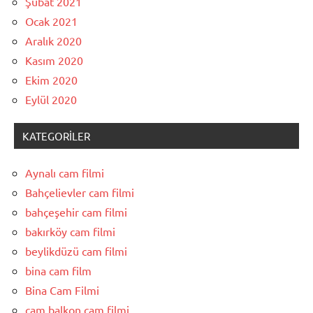
Şubat 2021
Ocak 2021
Aralık 2020
Kasım 2020
Ekim 2020
Eylül 2020
KATEGORILER
Aynalı cam filmi
Bahçelievler cam filmi
bahçeşehir cam filmi
bakırköy cam filmi
beylikdüzü cam filmi
bina cam film
Bina Cam Filmi
cam balkon cam filmi