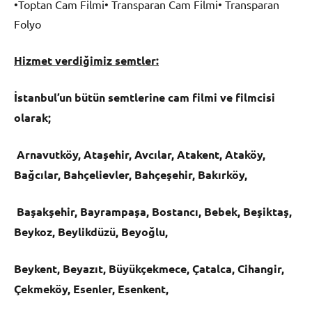
•Toptan Cam Filmi• Transparan Cam Filmi• Transparan
Folyo
Hizmet verdiğimiz semtler:
İstanbul’un bütün semtlerine cam filmi ve filmcisi
olarak;
Arnavutköy, Ataşehir, Avcılar, Atakent, Ataköy,
Bağcılar, Bahçelievler, Bahçeşehir, Bakırköy,
Başakşehir, Bayrampaşa, Bostancı, Bebek, Beşiktaş,
Beykoz, Beylikdüzü, Beyoğlu,
Beykent, Beyazıt, Büyükçekmece, Çatalca, Cihangir,
Çekmeköy, Esenler, Esenkent,