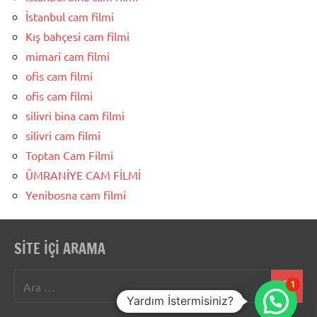
İstanbul cam filmi
Kış bahçesi cam filmi
mimari cam filmi
ofis cam filmi
ofis cam filmi
silivri bina cam filmi
silivri cam filmi
Toptan Cam Filmi
ÜMRANİYE CAM FİLMİ
Yenibosna cam filmi
SİTE İÇİ ARAMA
Ara:
1
Ara
Yardım İstermisiniz?