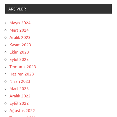
ARŞIVLER
Mayıs 2024
Mart 2024
Aralık 2023
Kasım 2023
Ekim 2023
Eylül 2023
Temmuz 2023
Haziran 2023
Nisan 2023
Mart 2023
Aralık 2022
Eylül 2022
Ağustos 2022