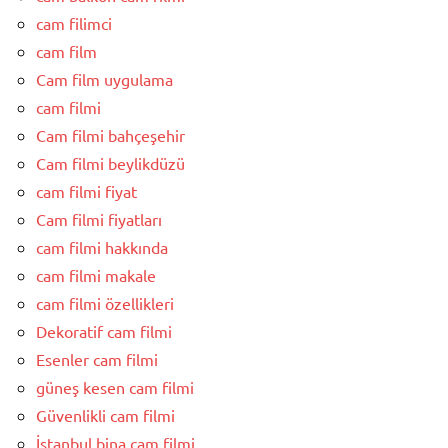
cam filimci
cam film
Cam film uygulama
cam filmi
Cam filmi bahçeşehir
Cam filmi beylikdüzü
cam filmi fiyat
Cam filmi fiyatları
cam filmi hakkında
cam filmi makale
cam filmi özellikleri
Dekoratif cam filmi
Esenler cam filmi
güneş kesen cam filmi
Güvenlikli cam filmi
İstanbul bina cam filmi