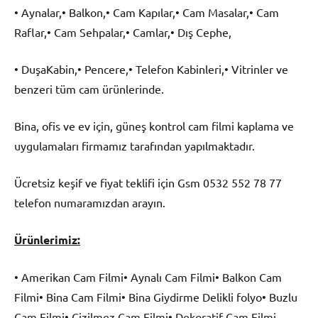
• Aynalar,• Balkon,• Cam Kapılar,• Cam Masalar,• Cam
Raflar,• Cam Sehpalar,• Camlar,• Dış Cephe,
• DuşaKabin,• Pencere,• Telefon Kabinleri,• Vitrinler ve
benzeri tüm cam ürünlerinde.
Bina, ofis ve ev için, güneş kontrol cam filmi kaplama ve
uygulamaları firmamız tarafından yapılmaktadır.
Ücretsiz keşif ve fiyat teklifi için Gsm 0532 552 78 77
telefon numaramızdan arayın.
Ürünlerimiz:
• Amerikan Cam Filmi• Aynalı Cam Filmi• Balkon Cam
Filmi• Bina Cam Filmi• Bina Giydirme Delikli folyo• Buzlu
Cam Filmi• Çizilmez Cam Filmi• Dekoratif Cam Filmi