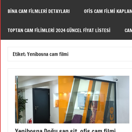
BINA CAM FILMLERI DETAYLARI
OFIS CAM FİLMI KAPLA
TOPTAN CAM FILIMLERI 2024 GÜNCEL FIYAT LISTESI
CAM
Etiket:
Yenibosna cam filmi
Yenibosna Doğu san.sit. ofis cam filmi