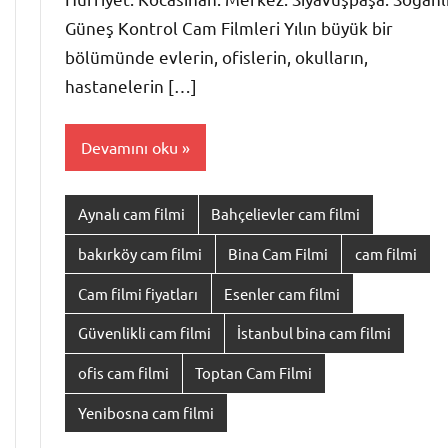
Güneş Kontrol Cam Filmleri Yılın büyük bir
bölümünde evlerin, ofislerin, okulların,
hastanelerin […]
Devamını oku
Aynalı cam filmi
Bahçelievler cam filmi
bakırköy cam filmi
Bina Cam Filmi
cam filmi
Cam filmi fiyatları
Esenler cam filmi
Güvenlikli cam filmi
İstanbul bina cam filmi
ofis cam filmi
Toptan Cam Filmi
Yenibosna cam filmi