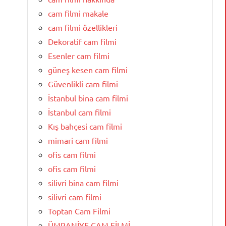
cam filmi makale
cam filmi özellikleri
Dekoratif cam filmi
Esenler cam filmi
güneş kesen cam filmi
Güvenlikli cam filmi
İstanbul bina cam filmi
İstanbul cam filmi
Kış bahçesi cam filmi
mimari cam filmi
ofis cam filmi
ofis cam filmi
silivri bina cam filmi
silivri cam filmi
Toptan Cam Filmi
ÜMRANİYE CAM FİLMİ