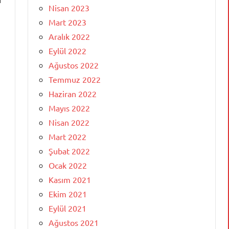
Nisan 2023
Mart 2023
Aralık 2022
Eylül 2022
Ağustos 2022
Temmuz 2022
Haziran 2022
Mayıs 2022
Nisan 2022
Mart 2022
Şubat 2022
Ocak 2022
Kasım 2021
Ekim 2021
Eylül 2021
Ağustos 2021