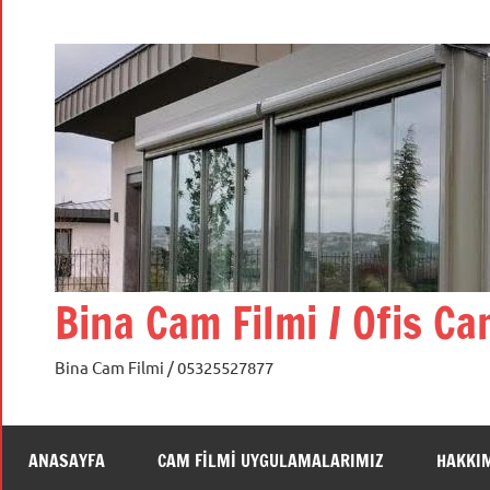
İçeriğe
geç
Bina Cam Filmi / Ofis C
Bina Cam Filmi / 05325527877
ANASAYFA
CAM FILMI UYGULAMALARIMIZ
HAKKI