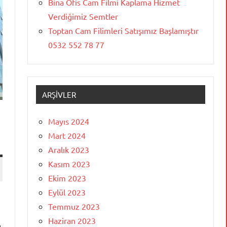
Bina Ofis Cam Filmi Kaplama Hizmet
Verdiğimiz Semtler
Toptan Cam Filimleri Satışımız Başlamıştır
0532 552 78 77
ARŞIVLER
Mayıs 2024
Mart 2024
Aralık 2023
Kasım 2023
Ekim 2023
Eylül 2023
Temmuz 2023
Haziran 2023
ı