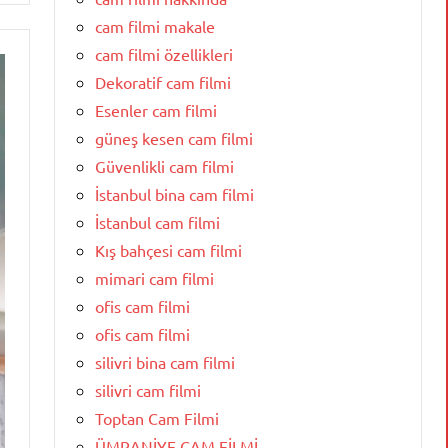
cam filmi makale
cam filmi özellikleri
Dekoratif cam filmi
Esenler cam filmi
güneş kesen cam filmi
Güvenlikli cam filmi
İstanbul bina cam filmi
İstanbul cam filmi
Kış bahçesi cam filmi
mimari cam filmi
ofis cam filmi
ofis cam filmi
silivri bina cam filmi
silivri cam filmi
Toptan Cam Filmi
ÜMRANİYE CAM FİLMİ