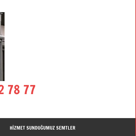
52 78 77
HIZMET SUNDUĞUMUZ SEMTLER