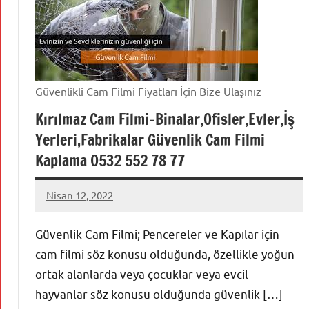
Güvenlikli Cam Filmi Fiyatları İçin Bize Ulaşınız
Kırılmaz Cam Filmi-Binalar,Ofisler,Evler,İş
Yerleri,Fabrikalar Güvenlik Cam Filmi
Kaplama 0532 552 78 77
Nisan 12, 2022
binacamfilm
Güvenlik Cam Filmi; Pencereler ve Kapılar için
cam filmi söz konusu olduğunda, özellikle yoğun
ortak alanlarda veya çocuklar veya evcil
hayvanlar söz konusu olduğunda güvenlik […]