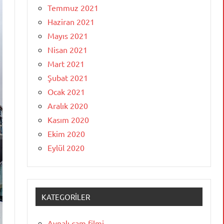
Temmuz 2021
Haziran 2021
Mayıs 2021
Nisan 2021
Mart 2021
Şubat 2021
Ocak 2021
Aralık 2020
Kasım 2020
Ekim 2020
Eylül 2020
KATEGORILER
Aynalı cam filmi