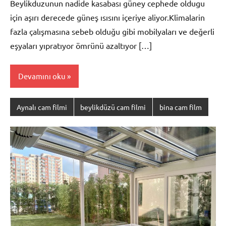
Beylikduzunun nadide kasabası güney cephede oldugu
için aşırı derecede güneş ısısını içeriye aliyor.Klimalarin
fazla çalışmasına sebeb olduğu gibi mobilyaları ve değerli
eşyaları yıpratıyor ömrünü azaltıyor […]
Devamını oku
Aynalı cam filmi
beylikdüzü cam filmi
bina cam film