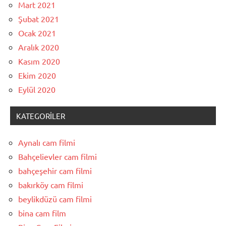
Mart 2021
Şubat 2021
Ocak 2021
Aralık 2020
Kasım 2020
Ekim 2020
Eylül 2020
KATEGORILER
Aynalı cam filmi
Bahçelievler cam filmi
bahçeşehir cam filmi
bakırköy cam filmi
beylikdüzü cam filmi
bina cam film