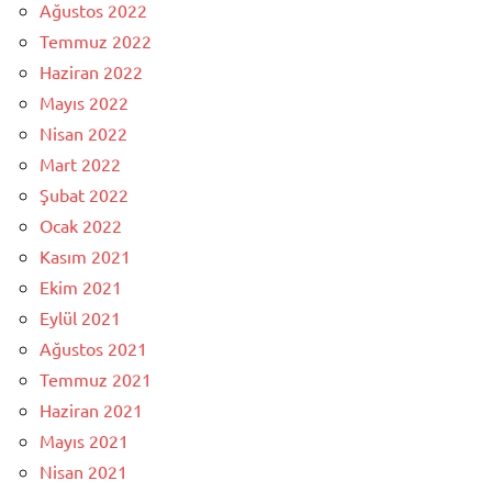
Ağustos 2022
Temmuz 2022
Haziran 2022
Mayıs 2022
Nisan 2022
Mart 2022
Şubat 2022
Ocak 2022
Kasım 2021
Ekim 2021
Eylül 2021
Ağustos 2021
Temmuz 2021
Haziran 2021
Mayıs 2021
Nisan 2021