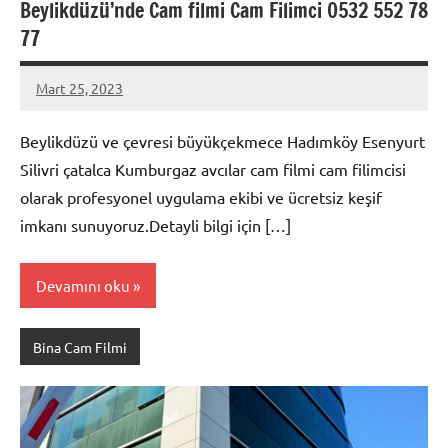
Beylikdüzü’nde Cam filmi Cam Filimci 0532 552 78
77
Mart 25, 2023
binacamfilm
Beylikdüzü ve çevresi büyükçekmece Hadımköy Esenyurt
Silivri çatalca Kumburgaz avcılar cam filmi cam filimcisi
olarak profesyonel uygulama ekibi ve ücretsiz keşif
imkanı sunuyoruz.Detayli bilgi için […]
Devamını oku
Bina Cam Filmi