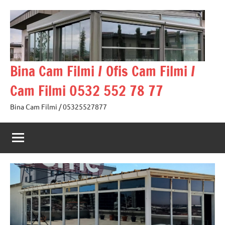
İçeriğe
geç
Bina Cam Filmi / Ofis Cam Filmi /
Cam Filmi 0532 552 78 77
Bina Cam Filmi / 05325527877