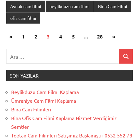
Aynalı cam filmi
beylikdüzü cam filmi
Bina Cam Filmi
ofis cam filmi
Yazı
Önceki
Sonraki
«
1
2
3
4
5
…
28
»
sayfalandırması
yazılar
yazılar
Ara:
Ara
SON YAZILAR
Beylikduzu Cam Filmi Kaplama
Ümraniye Cam Filmi Kaplama
Bina Cam Filimleri
Bina Ofis Cam Filmi Kaplama Hizmet Verdiğimiz
Semtler
Toptan Cam Filimleri Satışımız Başlamıştır 0532 552 78