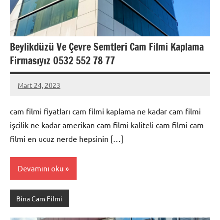
Beylikdüzü Ve Çevre Semtleri Cam Filmi Kaplama
Firmasıyız 0532 552 78 77
Mart 24, 2023
binacamfilm
cam filmi fiyatları cam filmi kaplama ne kadar cam filmi
işcilik ne kadar amerikan cam filmi kaliteli cam filmi cam
filmi en ucuz nerde hepsinin […]
Devamını oku
Bina Cam Filmi