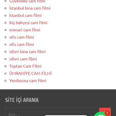
Güvenlikli cam filmi
İstanbul bina cam filmi
İstanbul cam filmi
Kış bahçesi cam filmi
mimari cam filmi
ofis cam filmi
ofis cam filmi
silivri bina cam filmi
silivri cam filmi
Toptan Cam Filmi
ÜMRANİYE CAM FİLMİ
Yenibosna cam filmi
SİTE İÇİ ARAMA
Ara:
1